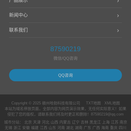
产品展示
新闻中心
联系我们
87590219
微信/QQ咨询
QQ咨询
Copyright © 2025 赣州哈勃科技有限公司
TXT地图
XML地图
本站为域名停放页面，全部内容为网页演示效果，无任何实际意义！如果
侵犯了您的版权，请联系我们将及时更正和删除！87590219@qq.com
城市分站
：
北京
天津
河北
山西
内蒙古
辽宁
吉林
黑龙江
上海
江苏
南京
无锡
浙江
安徽
福建
江西
山东
河南
湖北
湖南
广东
广西
海南
重庆
四川