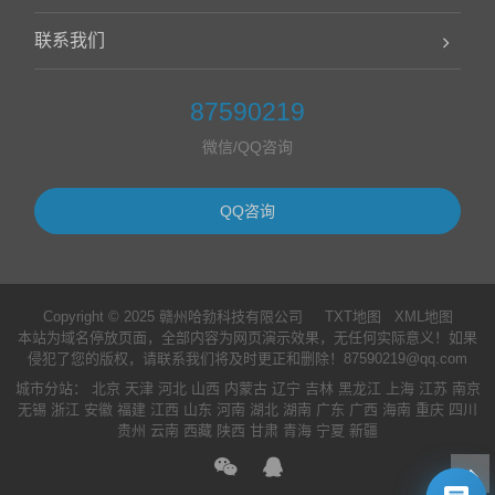
联系我们
87590219
微信/QQ咨询
QQ咨询
Copyright © 2025 赣州哈勃科技有限公司
TXT地图
XML地图
本站为域名停放页面，全部内容为网页演示效果，无任何实际意义！如果
侵犯了您的版权，请联系我们将及时更正和删除！87590219@qq.com
城市分站
：
北京
天津
河北
山西
内蒙古
辽宁
吉林
黑龙江
上海
江苏
南京
无锡
浙江
安徽
福建
江西
山东
河南
湖北
湖南
广东
广西
海南
重庆
四川
贵州
云南
西藏
陕西
甘肃
青海
宁夏
新疆