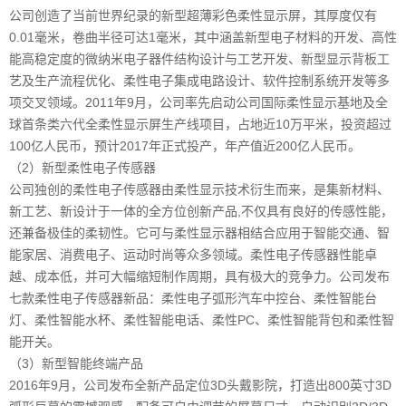
公司创造了当前世界纪录的新型超薄彩色柔性显示屏，其厚度仅有
0.01毫米，卷曲半径可达1毫米，其中涵盖新型电子材料的开发、高性
能高稳定度的微纳米电子器件结构设计与工艺开发、新型显示背板工
艺及生产流程优化、柔性电子集成电路设计、软件控制系统开发等多
项交叉领域。2011年9月，公司率先启动公司国际柔性显示基地及全
球首条类六代全柔性显示屏生产线项目，占地近10万平米，投资超过
100亿人民币，预计2017年正式投产，年产值近200亿人民币。
（2）新型柔性电子传感器
公司独创的柔性电子传感器由柔性显示技术衍生而来，是集新材料、
新工艺、新设计于一体的全方位创新产品,不仅具有良好的传感性能，
还兼备极佳的柔韧性。它可与柔性显示器相结合应用于智能交通、智
能家居、消费电子、运动时尚等众多领域。柔性电子传感器性能卓
越、成本低，并可大幅缩短制作周期，具有极大的竞争力。公司发布
七款柔性电子传感器新品：柔性电子弧形汽车中控台、柔性智能台
灯、柔性智能水杯、柔性智能电话、柔性PC、柔性智能背包和柔性智
能开关。
（3）新型智能终端产品
2016年9月，公司发布全新产品定位3D头戴影院，打造出800英寸3D