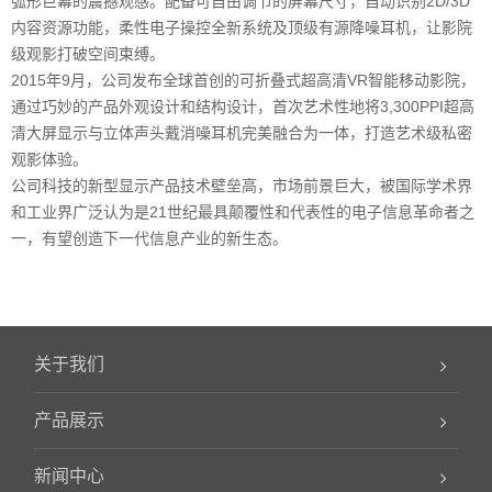
弧形巨幕的震撼观感。配备可自由调节的屏幕尺寸，自动识别2D/3D
内容资源功能，柔性电子操控全新系统及顶级有源降噪耳机，让影院
级观影打破空间束缚。
2015年9月，公司发布全球首创的可折叠式超高清VR智能移动影院，
通过巧妙的产品外观设计和结构设计，首次艺术性地将3,300PPI超高
清大屏显示与立体声头戴消噪耳机完美融合为一体，打造艺术级私密
观影体验。
公司科技的新型显示产品技术壁垒高，市场前景巨大，被国际学术界
和工业界广泛认为是21世纪最具颠覆性和代表性的电子信息革命者之
一，有望创造下一代信息产业的新生态。
关于我们
产品展示
新闻中心